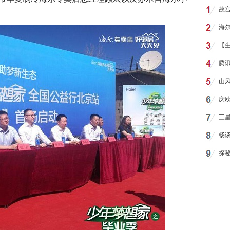
故
海尔
【
腾
山
庆
三星
畅谈
探秘