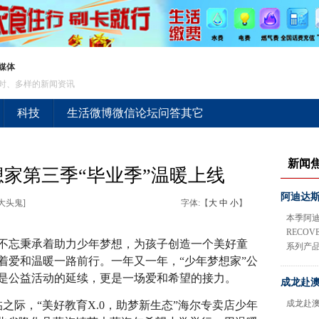
媒体
时、多样的新闻资讯
科技
生活
微博
微信
论坛
问答
其它
新闻
家第三季“毕业季”温暖上线
阿迪达斯T
:大头鬼]
字体:【
大
中
小
】
本季阿迪
RECOV
忘秉承着助力少年梦想，为孩子创造一个美好童
系列产
着爱和温暖一路前行。一年又一年，“少年梦想家”公
是公益活动的延续，更是一场爱和希望的接力。
成龙赴澳
成龙赴
之际，“美好教育X.0，助梦新生态”海尔专卖店少年