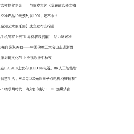
宫吉祥物贺岁金——与贺岁大片《我在故宫修文物
空净产品10元预约省1000，还不来？
生命湖艺术俱乐部】成立发布会报道
讯手机管家上线“世界杯赛程提醒”，助力球迷准
风海韵 缘聚弥勒——中国佛教五大名山走进浙西
欧派厨房文化节 上央视欧派中秋夜
在IFA 2018上发布QLED 8K电视、8K人工智能增
智慧生活，三星QLED光质量子点电视 Q9F斩获“
：物联网时代，海尔如何以“1+1=1”燃爆济南