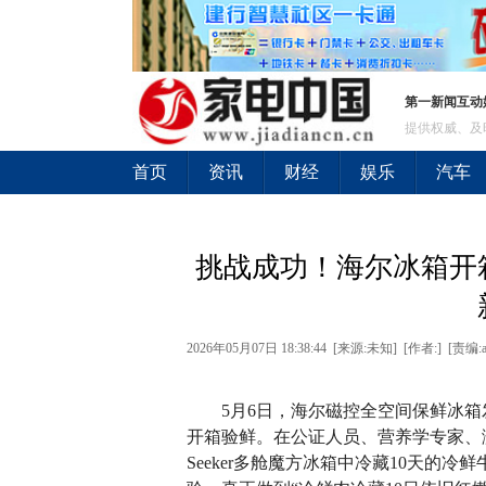
第一新闻互动
提供权威、及
首页
资讯
财经
娱乐
汽车
挑战成功！海尔冰箱开
2026年05月07日 18:38:44 [来源:未知] [作者:] [责编:a
5月6日，海尔磁控全空间保鲜冰箱发
开箱验鲜。在公证人员、营养学专家、
Seeker多舱魔方冰箱中冷藏10天的