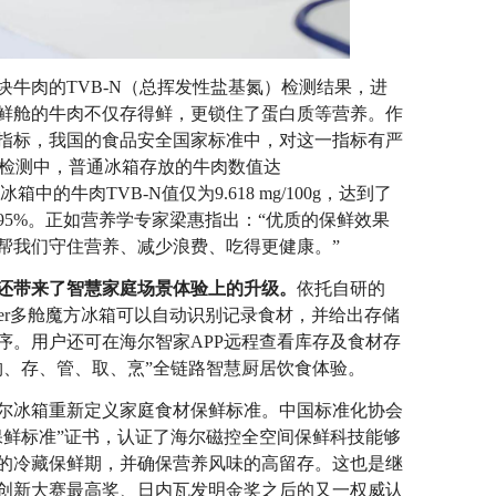
肉的TVB-N（总挥发性盐基氮）检测结果，进
鲜舱的牛肉不仅存得鲜，更锁住了蛋白质等营养。作
指标，我国的食品安全国家标准中，对这一指标有严
氮检测中，普通冰箱存放的牛肉数值达
冰箱中的牛肉TVB-N值仅为9.618 mg/100g，达到了
5%。正如营养学专家梁惠指出：“优质的保鲜效果
帮我们守住营养、减少浪费、吃得更健康。”
还带来了智慧家庭场景体验上的升级。
依托自研的
eker多舱魔方冰箱可以自动识别记录食材，并给出存储
序。用户还可在海尔智家APP远程查看库存及食材存
购、存、管、取、烹”全链路智慧厨居饮食体验。
冰箱重新定义家庭食材保鲜标准。中国标准化协会
保鲜标准”证书，认证了海尔磁控全空间保鲜科技能够
的冷藏保鲜期，并确保营养风味的高留存。这也是继
创新大赛最高奖、日内瓦发明金奖之后的又一权威认