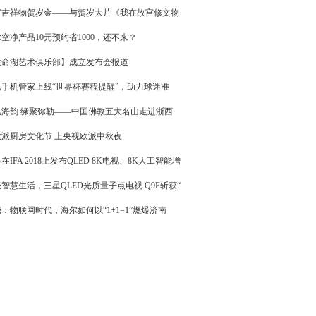
宫吉祥物贺岁金——与贺岁大片《我在故宫修文物
空净产品10元预约省1000，还不来？
生命湖艺术俱乐部】成立发布会报道
讯手机管家上线“世界杯赛程提醒”，助力球迷准
风海韵 缘聚弥勒——中国佛教五大名山走进浙西
欧派厨房文化节 上央视欧派中秋夜
在IFA 2018上发布QLED 8K电视、8K人工智能增
智慧生活，三星QLED光质量子点电视 Q9F斩获“
：物联网时代，海尔如何以“1+1=1”燃爆济南