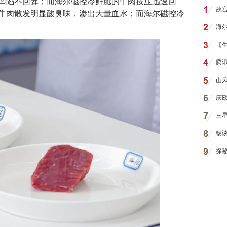
凹陷不回弹；而海尔磁控冷鲜舱的牛肉按压迅速回
故
牛肉散发明显酸臭味，渗出大量血水；而海尔磁控冷
海尔
【
腾
山
庆
三星
畅谈
探秘