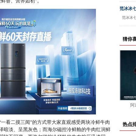
嫩鲜香、营养如初”。
范冰冰
范冰冰
猜你
阿
一看二摸三闻”的方式带大家直观感受两块冷鲜牛肉
热点
泽暗淡、呈黑灰色；而海尔磁控冷鲜舱的牛肉红润鲜