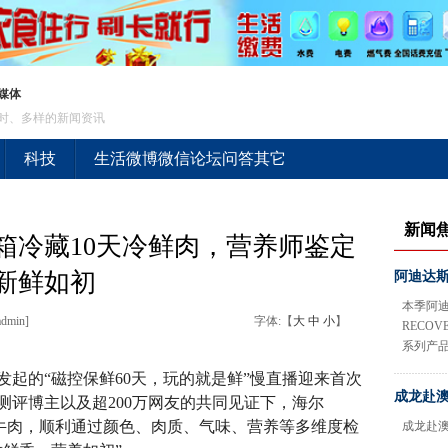
媒体
时、多样的新闻资讯
科技
生活
微博
微信
论坛
问答
其它
新闻
箱冷藏10天冷鲜肉，营养师鉴定
新鲜如初
阿迪达斯T
本季阿迪
dmin]
字体:【
大
中
小
】
RECOV
系列产
起的“磁控保鲜60天，玩的就是鲜”慢直播迎来首次
成龙赴澳
测评博主以及超200万网友的共同见证下，海尔
冷鲜牛肉，顺利通过颜色、肉质、气味、营养等多维度检
成龙赴