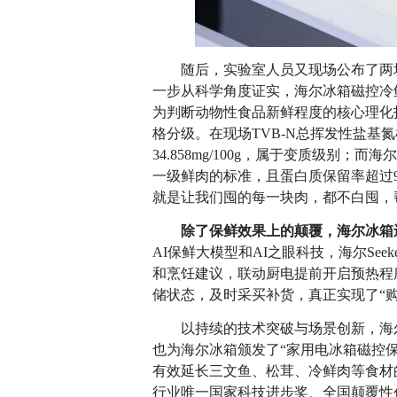
随后，实验室人员又现场公布了两块牛
一步从科学角度证实，海尔冰箱磁控冷
为判断动物性食品新鲜程度的核心理化
格分级。在现场TVB-N总挥发性盐基
34.858mg/100g，属于变质级别；而海尔
一级鲜肉的标准，且蛋白质保留率超过9
就是让我们囤的每一块肉，都不白囤，
除了保鲜效果上的颠覆，海尔冰箱
AI保鲜大模型和AI之眼科技，海尔Se
和烹饪建议，联动厨电提前开启预热程
储状态，及时采买补货，真正实现了“
以持续的技术突破与场景创新，海尔
也为海尔冰箱颁发了“家用电冰箱磁控
有效延长三文鱼、松茸、冷鲜肉等食材
行业唯一国家科技进步奖、全国颠覆性