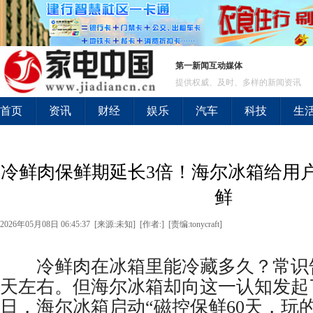
第一新闻互动媒体
提供权威、及时、多样的新闻资讯
首页
资讯
财经
娱乐
汽车
科技
生
冷鲜肉保鲜期延长3倍！海尔冰箱给用
鲜
2026年05月08日 06:45:37 [来源:未知] [作者:] [责编:tonycraft]
冷鲜肉在冰箱里能冷藏多久？常识告
天左右。但海尔冰箱却向这一认知发起了
日，海尔冰箱启动“磁控保鲜60天，玩