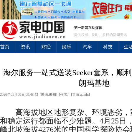
第一新闻互动媒体
提供权威、及时、多样的新闻资讯
首页
资讯
财经
娱乐
汽车
科技
生
海尔服务一站式送装Seeker套系，顺
朗玛基地
2026年05月09日 09:48:43 [来源:未知] [作者:] [责编:admin]
高海拔地区地形复杂、环境恶劣，
和稳定运行都面临不少难题。4月25日
峰北坡海拔4276米的中国科学探险协