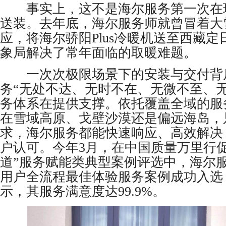
事实上，这不是海尔服务第一次在
送装。去年底，海尔服务师就曾冒着大
应，将海尔骄阳Plus冷暖机送至西藏
象局解决了常年面临的取暖难题。
一次次极限场景下的安装与交付背
务“无处不达、无时不在、无微不至、无
务体系在提供支撑。依托覆盖全域的服
在雪域高原、戈壁沙漠还是偏远海岛，
求，海尔服务都能快速响应、高效解决
户认可。今年3月，在中国质量万里行促
道”服务赋能类典型案例评选中，海尔
用户全流程最佳体验服务案例成功入选
示，其服务满意度达99.9%。