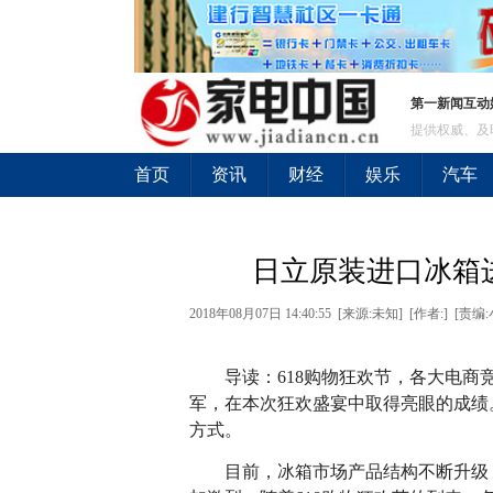
第一新闻互动
提供权威、及
首页
资讯
财经
娱乐
汽车
日立原装进口冰箱
2018年08月07日 14:40:55 [来源:未知] [作者:] [责编
导读：618购物狂欢节，各大电商竞争
军，在本次狂欢盛宴中取得亮眼的成绩
方式。
目前，冰箱市场产品结构不断升级，