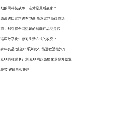
硝烟的黑科技战争，谁才是最后赢家？
立原装进口冰箱进军电商 角逐冰箱高端市场
上市，却引得全网热议的智能产品竟是它！
何适应数字化生存对生活方式的改变？
青年良品“魅蓝E”系列发布 能远程遥控汽车
河互联再推暖冬计划 互联网超级孵化器提升创业
能腰带 破解自救难题