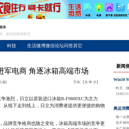
媒体
时、多样的新闻资讯
科技
生活
微博
微信
论坛
问答
其它
新闻
进军电商 角逐冰箱高端市场
Win1
:小施]
字体:【
大
中
小
】
昨天，微
14393.
激烈，日立以原装进口冰箱R-F9800XC为主力
。从线下走到线上，日立为消费者提供更便捷的购物
奥运消费
每一次
也不例外
品牌竞争格局也随之变化，冰箱高端市场的竞争更
从广州