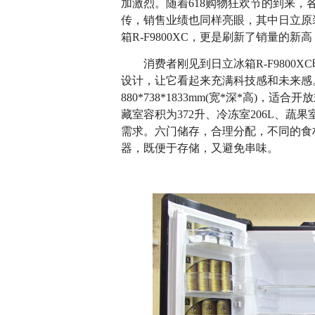
加激烈。随着618购物狂欢节的到来
传，销售业绩也同样亮眼，其中日立原
箱R-F9800XC，更是刷新了销量的
消费者刚见到日立冰箱R-F9800X
设计，让它看起来充满科技感和未来感。日
880*738*1833mm(宽*深*高)
藏室容积为372升、冷冻室206L、蔬
需求。六门储存，合理分配，不同的食
器，既便于存储，又避免串味。