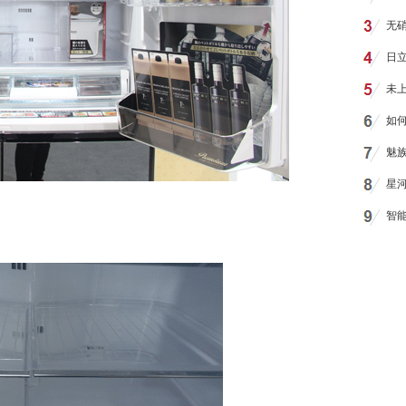
无
日
未
如
魅族
星
智