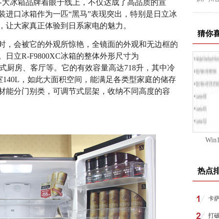
，各大冰箱品牌着眼于线上，不仅达成了高品质的宣
装进口冰箱作为一匹“黑马”表现突出，特别是日立冰
新高，让大家真正体验到日系家电的魅力。
猜你
C时，会被它的外观所惊艳，全镜面的外观和无边框的
立R-F9800XC冰箱的整体外形尺寸为
，适合开放式厨房、客厅等。它的有效容量高达718升，其中冷
果室140L，如此大面积空间，能满足各类型家庭的储存
材能分门别类，可调节式层架，收纳不同高度的容
Wi
热点
卡
打